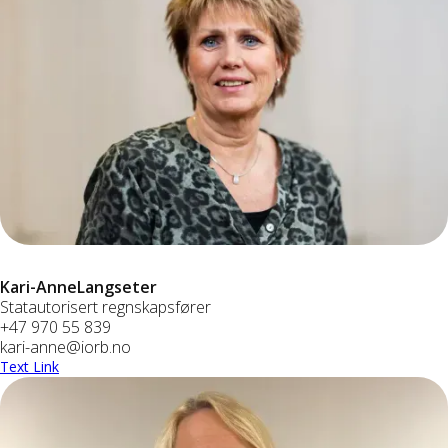
Kari-Anne
Langseter
Statautorisert regnskapsfører
+47 970 55 839
kari-anne@iorb.no
Text Link