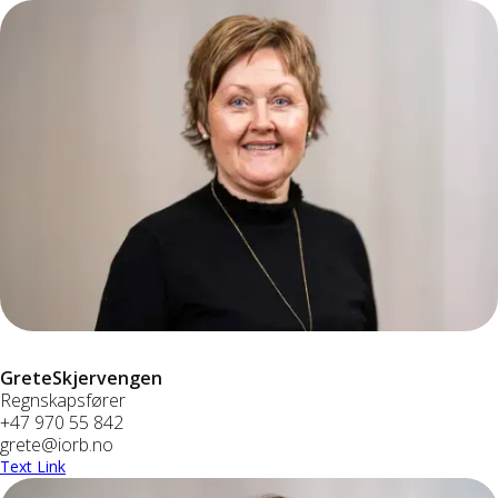
Grete
Skjervengen
Regnskapsfører
+47 970 55 842
grete@iorb.no
Text Link