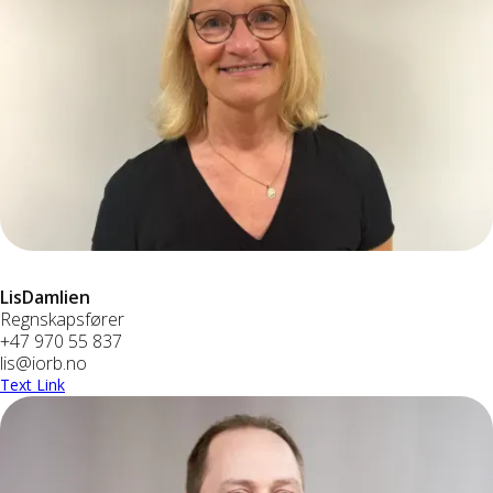
Lis
Damlien
Regnskapsfører
+47 970 55 837
lis@iorb.no
Text Link