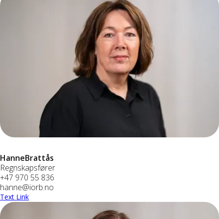
Hanne
Brattås
Regnskapsfører
+47 970 55 836
hanne@iorb.no
Text Link