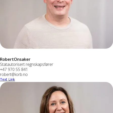
Robert
Onsaker
Statautorisert regnskapsfører
+47 970 55 841
robert@iorb.no
Text Link