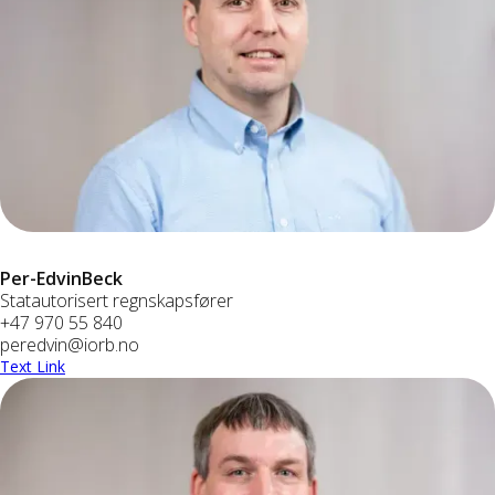
Per-Edvin
Beck
Statautorisert regnskapsfører
+47 970 55 840
peredvin@iorb.no
Text Link